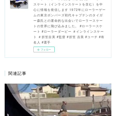
スケート（インラインスケートを含む）を中
心に情報を発信します 1972年にローラーゲー
ムの東京ボンバーズ初代キャプテンのタイガ
ー森氏との運命的な出会いでローラースケー
トの世界に飛び込みました。 #ローラースケ
ート #ローラーダービー ＃インラインスケー
ト ＃折笠吉美 #監督 #折笠 吉美 #コーチ #有
名人 #選手
フォロー
関連記事