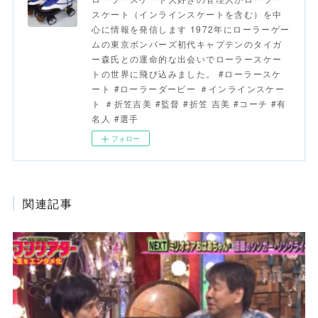
スケート（インラインスケートを含む）を中
心に情報を発信します 1972年にローラーゲー
ムの東京ボンバーズ初代キャプテンのタイガ
ー森氏との運命的な出会いでローラースケー
トの世界に飛び込みました。 #ローラースケ
ート #ローラーダービー ＃インラインスケー
ト ＃折笠吉美 #監督 #折笠 吉美 #コーチ #有
名人 #選手
フォロー
関連記事