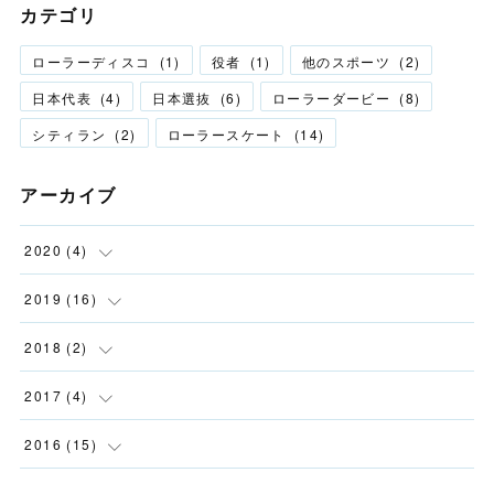
カテゴリ
ローラーディスコ
(
1
)
役者
(
1
)
他のスポーツ
(
2
)
日本代表
(
4
)
日本選抜
(
6
)
ローラーダービー
(
8
)
シティラン
(
2
)
ローラースケート
(
14
)
アーカイブ
2020
(
4
)
(
2
)
2019
(
16
)
(
1
)
(
1
)
2018
(
2
)
(
1
)
(
1
)
(
2
)
2017
(
4
)
(
12
)
(
2
)
2016
(
15
)
(
1
)
(
2
)
(
2
)