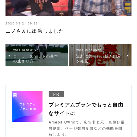
2020.03.21 09:22
ニノさんに出演しました
2019.10.07 01:40
2019.10.06 00:55
ローラースケートの基本
近所に美味しい焼き肉屋
の止まり方
を発見
PR
プレミアムプランでもっと自由
なサイトに
Ameba Owndで、広告非表示、画像容量
無制限、ページ数無制限などの機能を開
放しよう。