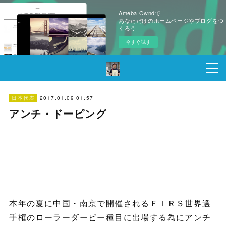
Ameba Owndで
あなただけのホームページやブログをつ
くろう
今すぐ試す
2017.01.09 01:57
日本代表
アンチ・ドーピング
本年の夏に中国・南京で開催されるＦＩＲＳ世界選
手権のローラーダービー種目に出場する為にアンチ