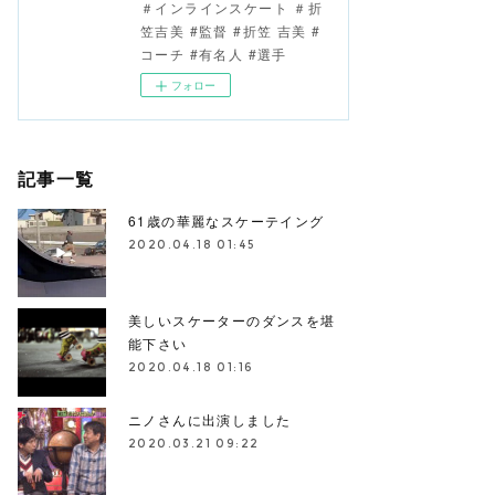
＃インラインスケート ＃折
笠吉美 #監督 #折笠 吉美 #
コーチ #有名人 #選手
フォロー
記事一覧
61歳の華麗なスケーテイング
2020.04.18 01:45
美しいスケーターのダンスを堪
能下さい
2020.04.18 01:16
ニノさんに出演しました
2020.03.21 09:22