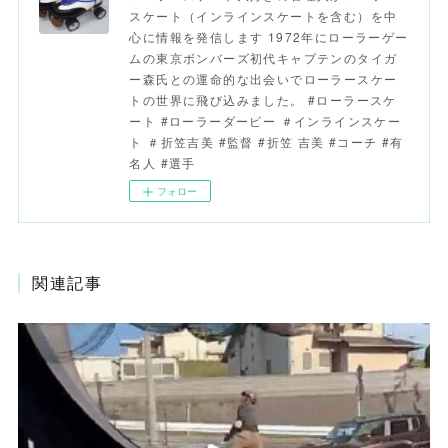
スケート（インラインスケートを含む）を中
心に情報を発信します 1972年にローラーゲー
ムの東京ボンバーズ初代キャプテンのタイガ
ー森氏との運命的な出会いでローラースケー
トの世界に飛び込みました。 #ローラースケ
ート #ローラーダービー ＃インラインスケー
ト ＃折笠吉美 #監督 #折笠 吉美 #コーチ #有
名人 #選手
フォロー
関連記事