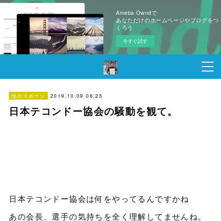
Ameba Owndで
あなただけのホームページやブログをつ
くろう
今すぐ試す
2019.10.09 06:25
他のスポーツ
日本テコンドー協会の騒動を観て。
日本テコンドー協会は何をやってるんですかね
あの会長、選手の気持ちを全く理解してませんね。