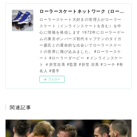
ローラースケートネットワーク（ローラースポーツネットワーク）
ローラースケート大好きの管理人がローラー
スケート（インラインスケートを含む）を中
心に情報を発信します 1972年にローラーゲー
ムの東京ボンバーズ初代キャプテンのタイガ
ー森氏との運命的な出会いでローラースケー
トの世界に飛び込みました。 #ローラースケ
ート #ローラーダービー ＃インラインスケー
ト ＃折笠吉美 #監督 #折笠 吉美 #コーチ #有
名人 #選手
フォロー
関連記事